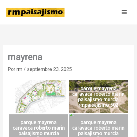
Ir
al
contenido
mayrena
Por
rm
/
septiembre 23, 2025
parque mayrena
caravaca roberto marin
as build
paisajismo murcia
rmpaisajismo 502
parque mayrena
parque mayrena
caravaca roberto marin
caravaca roberto marin
paisajismo murcia
paisajismo murcia